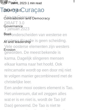
All Posts
Jan 8, 2023
1 min read
Tao op Curaçao
DRAFT 4.0
Tao op Curaçao
Contradiction and Democracy
DRAFT 3.0
Governance
7 januari 2023
Boek
Het onderscheiden van westerse en 
oosterse filosofie is geen scheiding. 
AI and leadership
Vele oosterse elementen zijn westers 
Erosion
geworden. De meest bekende is 
karma. Dagelijk slingeren mensen 
elkaar karma naar het hoofd. Ook 
reïncarnatie wordt op een door mij niet 
te volgen manier gecombineerd met de 
christelijke leer.
Een ander mooi oosters element is Tao. 
Het universum, dat wil zeggen alles 
wat er is en niet is, wordt de Tao (of 
Dao) genoemd. De Tao is niet te 