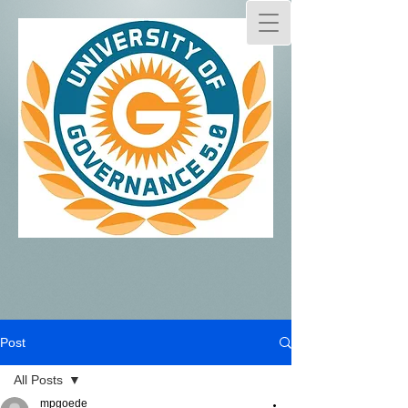
Post
All Posts
mpgoede