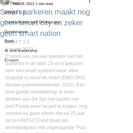
All Posts
Feb 28, 2022
1 min read
Smart parkeren maakt nog
DRAFT 4.0
geen smart city en zeker
Contradiction and Democracy
geen smart nation
Governance
Boek
DRAFT 2.0
1 maart 2022
AI and leadership
Er komt een nieuwe operator van het 
Erosion
parkeren in de stad. Ze er is gekozen 
voor een smart systeem waar alles 
mogelijk is vanaf de mobil (DMO SKO 
nieuwe parkeerbeheerder, 2021). Een 
heel goede ontwikkeling. Ik moet 
denken aan die lijst met punten om 
snel Punda weer op peil te krijgen, nog 
voordat wij gaan vieren dat wij 25 jaar 
op de UNESCO-lijst staan als 
werelderfgoed. Het zogenaamde “Pact 