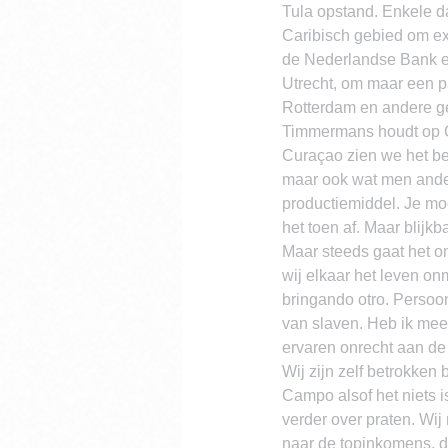
Tula opstand. Enkele d
Caribisch gebied om ex
de Nederlandse Bank e
Utrecht, om maar een p
Rotterdam en andere ge
Timmermans houdt op Cu
Curaçao zien we het bes
maar ook wat men ander
productiemiddel. Je moe
het toen af. Maar blijkb
Maar steeds gaat het o
wij elkaar het leven on
bringando otro. Persoo
van slaven. Heb ik meer
ervaren onrecht aan de
Wij zijn zelf betrokken
Campo alsof het niets 
verder over praten. Wij 
naar de topinkomens, 