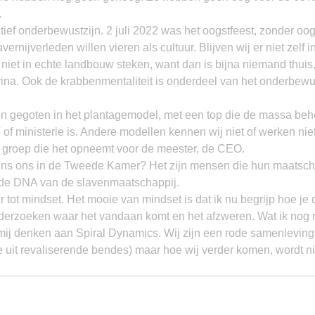
.
ctief onderbewustzijn. 2 juli 2022 was het oogstfeest, zonder oogst
avernijverleden willen vieren als cultuur. Blijven wij er niet zelf 
niet in echte landbouw steken, want dan is bijna niemand thuis
ina. Ook de krabbenmentaliteit is onderdeel van het onderbewust
n gegoten in het plantagemodel, met een top die de massa behee
of ministerie is. Andere modellen kennen wij niet of werken niet.
en groep die het opneemt voor de meester, de CEO.
ns ons in de Tweede Kamer? Het zijn mensen die hun maatscha
de DNA van de slavenmaatschappij.
r tot mindset. Het mooie van mindset is dat ik nu begrijp hoe je 
derzoeken waar het vandaan komt en het afzweren. Wat ik nog mi
t mij denken aan Spiral Dynamics. Wij zijn een rode samenleving
uit revaliserende bendes) maar hoe wij verder komen, wordt n