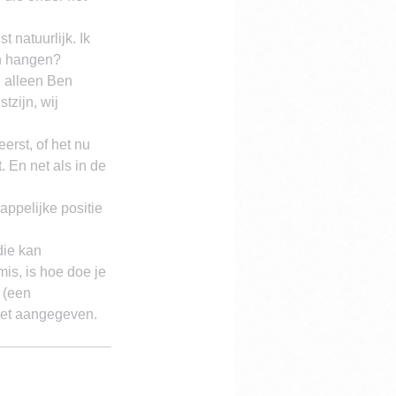
 natuurlijk. Ik 
in hangen? 
, alleen Ben 
zijn, wij 
rst, of het nu 
 En net als in de 
ppelijke positie 
die kan 
s, is hoe doe je 
 (een 
iet aangegeven.