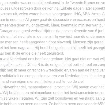
agen eerder was er een bijeenkomst in de Tweede Kamer en vro
cuses uitgesproken door de koning. Enkele dagen later spreekt
xcuses uit, velen waren hem al voorgegaan, ING, ABN-Amro, 
aar te noemen. Al gauw gaat de discussie van excuses en herst
meenten doen nu onderzoek. Maar, toenmalig minister van bui
raçao een goed verhaal tijdens de persconferentie van 6 juni 2
te en het slechtste in de mens. Hij verwijst naar de ondernemer
e mensen heeft aangedaan door slavernij. Mensen zijn geredu
t het hem nageven. Hij heeft het gezien en hij heeft het gezegd
aar ben ik de enige die heeft geluisterd.
m wat Nederland ons heeft aangedaan. Het gaat niet om wat wi
mogelijk maken. Doble R is de enige die het ooit schreef en zong
nlijk heb ik meer onrecht en wreedheid ervaren aan de hand va
 solidariteit en compassie ervaren van Nederlanders. In ieder ge
 hand van eigen mensen littekens achter op de ziel.
 bij slavenhandel, mensenhandel, prostitutie. Wij praten over he
is. Wij betalen een minimumloon onder het bestaansminimum en w
misbruiken illegalen. Wij zijn zelf loonslaven en verslaafd aan g
die hebben nog geen genoeg. Ze hebben geen oog voor de 65% 