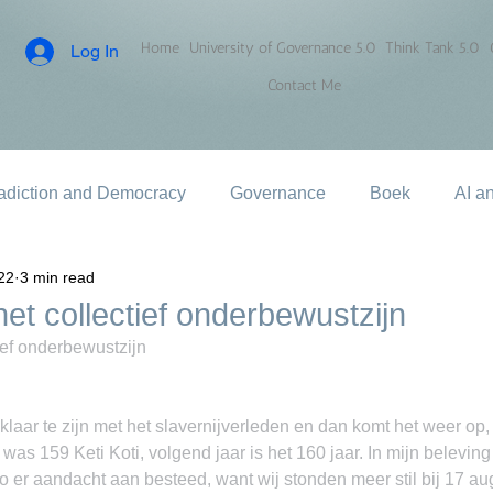
Home
University of Governance 5.0
Think Tank 5.0
Log In
Contact Me
adiction and Democracy
Governance
Boek
AI a
022
3 min read
het collectief onderbewustzijn
tief onderbewustzijn
j klaar te zijn met het slavernijverleden en dan komt het weer op,
2 was 159 Keti Koti, volgend jaar is het 160 jaar. In mijn beleving 
 er aandacht aan besteed, want wij stonden meer stil bij 17 au