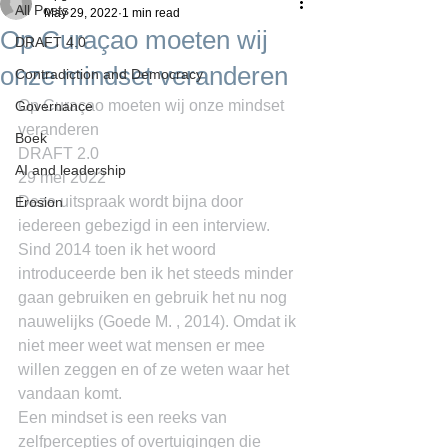
All Posts
May 29, 2022
1 min read
Op Curaçao moeten wij
DRAFT 4.0
onze mindset veranderen
Contradiction and Democracy
Op Curaçao moeten wij onze mindset 
Governance
veranderen
Boek
DRAFT 2.0
AI and leadership
29 mei 2022
Deze uitspraak wordt bijna door 
Erosion
iedereen gebezigd in een interview. 
Sind 2014 toen ik het woord 
introduceerde ben ik het steeds minder 
gaan gebruiken en gebruik het nu nog 
nauwelijks (Goede M. , 2014). Omdat ik 
niet meer weet wat mensen er mee 
willen zeggen en of ze weten waar het 
vandaan komt.
Een mindset is een reeks van 
zelfpercepties of overtuigingen die 