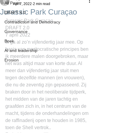
All Posts
Apr 7, 2022
2 min read
Jurassic Park Curaçao
DRAFT 4.0
Jurassic Park Curaçao
Contradiction and Democracy
DRAFT 2.0
Governance
7 april 2022
Boek
Ik ga al zo’n vijfendertig jaar mee. Op 
basis van meritocratische principes ben 
AI and leadership
ik meerdere malen doorgebroken, maar 
Erosion
het was altijd maar van korte duur. Al 
meer dan vijfendertig jaar stuit men 
tegen dezelfde mannen (en vrouwen), 
die nu de zeventig zijn gepasseerd. Zij 
braken door in het neoliberale tijdperk, 
het midden van de jaren tachtig en 
graafden zich in, in het centrum van de 
macht, tijdens de onderhandelingen om 
de raffinaderij open te houden in 1985, 
toen de Shell vertrok..