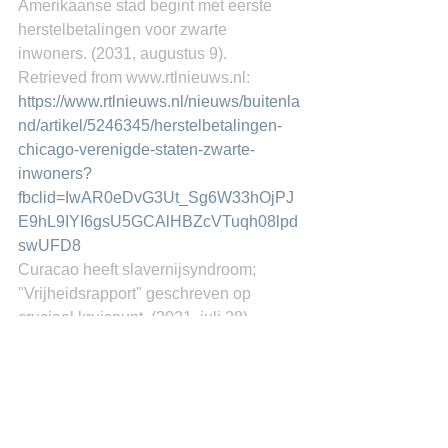
Amerikaanse stad begint met eerste 
herstelbetalingen voor zwarte 
inwoners. (2031, augustus 9). 
Retrieved from www.rtlnieuws.nl: 
https://www.rtlnieuws.nl/nieuws/buitenla
nd/artikel/5246345/herstelbetalingen-
chicago-verenigde-staten-zwarte-
inwoners?
fbclid=IwAR0eDvG3Ut_Sg6W33hOjPJ
E9hL9IYI6gsU5GCAlHBZcVTuqh08lpd
swUFD8
Curacao heeft slavernijsyndroom; 
"Vrijheidsrapport" geschreven op 
cruciaal kruispunt. (2021, juli 28). 
Antilliaans Dagblad.
Vijber, H., & Basilio, G. (2021). Impact 
van het Nederlandse slavernijverleden 
op Curacao; Kistallisatie van de op 
Curacao gehouden dialoog; "Wij willen 