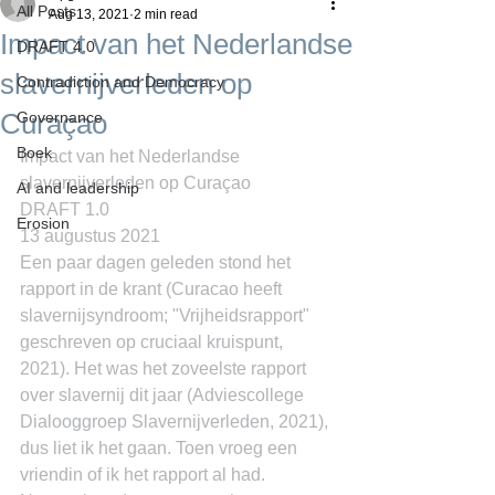
All Posts
Aug 13, 2021
2 min read
Impact van het Nederlandse
DRAFT 4.0
slavernijverleden op
Contradiction and Democracy
Curaçao
Governance
Boek
Impact van het Nederlandse 
slavernijverleden op Curaçao
AI and leadership
DRAFT 1.0
Erosion
13 augustus 2021
Een paar dagen geleden stond het 
rapport in de krant (Curacao heeft 
slavernijsyndroom; "Vrijheidsrapport" 
geschreven op cruciaal kruispunt, 
2021). Het was het zoveelste rapport 
over slavernij dit jaar (Adviescollege 
Dialooggroep Slavernijverleden, 2021), 
dus liet ik het gaan. Toen vroeg een 
vriendin of ik het rapport al had. 