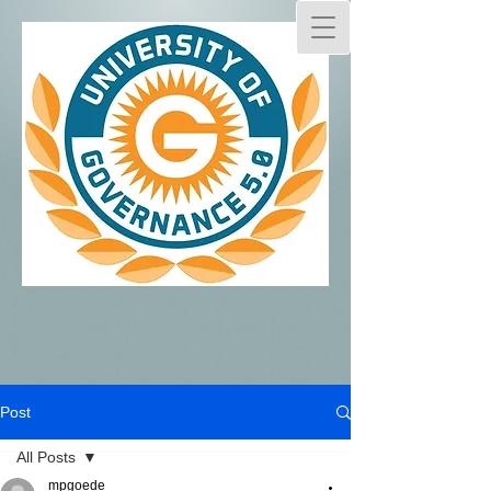
Post
All Posts
mpgoede