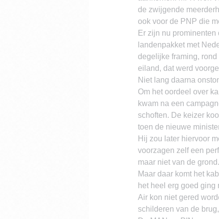
de zwijgende meerderhe
ook voor de PNP die men
Er zijn nu prominenten 
landenpakket met Neder
degelijke framing, ron
eiland, dat werd voorgest
Niet lang daarna onsto
Om het oordeel over kab
kwam na een campagne 
schoften. De keizer koo
toen de nieuwe ministe
Hij zou later hiervoor m
voorzagen zelf een per
maar niet van de grond
Maar daar komt het kab
het heel erg goed ging
Air kon niet gered worde
schilderen van de brug