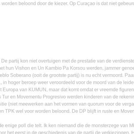
s worden beloond door de kiezer. Op Curaçao is dat niet gebeurd
 De partij kon niet overtuigen met de prestatie van de verdienst
 met hun Vishon en Un Kambio Pa Korsou werden, jammer genoe
blo Soberano (ooit de grootste partij) is nu echt vermoord. Paa
, in hoger beroep weer veroordeeld voor de moord van de leide
het Europa van KUMUN, maar dat komt omdat er vreemde figuren o
s Tur en Movementu Progresivo werden kinderen van de rekenin
tie (niet meewerken aan het vormen van quorum voor de verga
n TPK wel voor worden beloond. De DP blijft in ruste en Move
n de enige poll die telt. Ik ken niemand die de monsterzege van 
 het eerst in de geschiedenis van de partij de verkiezingen. H