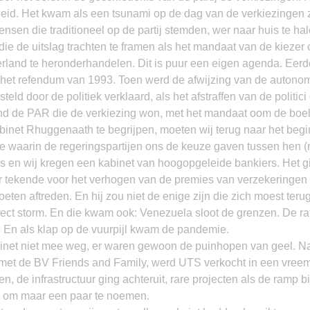
id. Het kwam als een tsunami op de dag van de verkiezingen ze
sen die traditioneel op de partij stemden, wer naar huis te hal
die de uitslag trachten te framen als het mandaat van de kiezer 
land te heronderhandelen. Dit is puur een eigen agenda. Eerde
d het refendum van 1993. Toen werd de afwijzing van de autonom
eld door de politiek verklaard, als het afstraffen van de politici 
nd de PAR die de verkiezing won, met het mandaat oom de boel
inet Rhuggenaath te begrijpen, moeten wij terug naar het begin
waarin de regeringspartijen ons de keuze gaven tussen hen (n
s en wij kregen een kabinet van hoogopgeleide bankiers. Het gi
r tekende voor het verhogen van de premies van verzekeringen t
oeten aftreden. En hij zou niet de enige zijn die zich moest teru
fect storm. En die kwam ook: Venezuela sloot de grenzen. De ra
. En als klap op de vuurpijl kwam de pandemie.
inet niet mee weg, er waren gewoon de puinhopen van geel. Naas
 met de BV Friends and Family, werd UTS verkocht in een vreemd
n, de infrastructuur ging achteruit, rare projecten als de ramp bi
, om maar een paar te noemen.