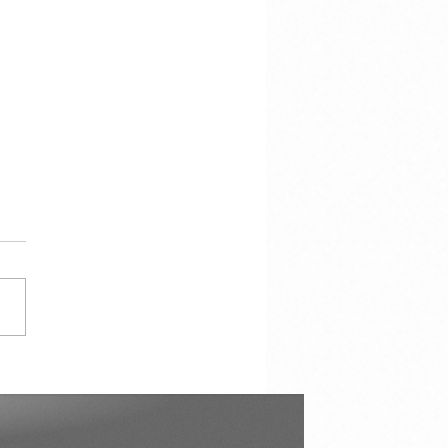
cracy Is Not the
torship of the Majority