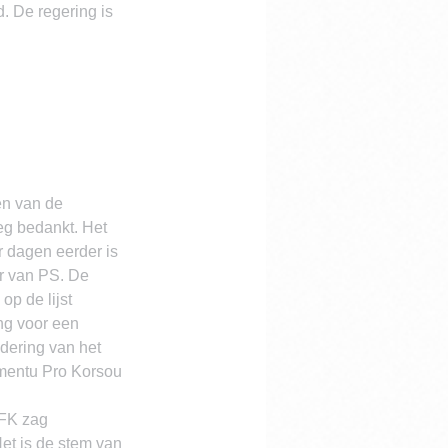
. De regering is 
en van de 
g bedankt. Het 
r dagen eerder is 
r van PS. De 
p de lijst 
g voor een 
dering van het 
mentu Pro Korsou 
MFK zag 
et is de stem van 