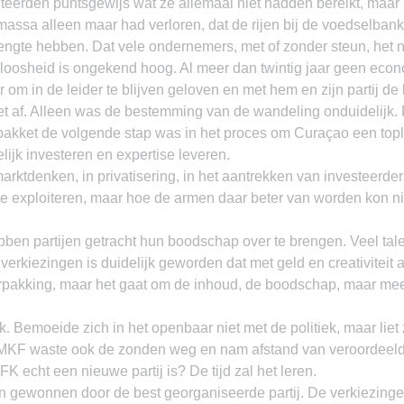
erden puntsgewijs wat ze allemaal niet hadden bereikt, maar 
 massa alleen maar had verloren, dat de rijen bij de voedselbank
ngte hebben. Dat vele ondernemers, met of zonder steun, het ni
oosheid is ongekend hoog. Al meer dan twintig jaar geen econ
om in de leider te blijven geloven en met hem en zijn partij de b
iet af. Alleen was de bestemming van de wandeling onduidelijk.
spakket de volgende stap was in het proces om Curaçao een top
ijk investeren en expertise leveren.
arktdenken, in privatisering, in het aantrekken van investeerder
e exploiteren, maar hoe de armen daar beter van worden kon nie
ben partijen getracht hun boodschap over te brengen. Veel talent
verkiezingen is duidelijk geworden dat met geld en creativiteit a
verpakking, maar het gaat om de inhoud, de boodschap, maar mee
. Bemoeide zich in het openbaar niet met de politiek, maar liet 
 MKF waste ook de zonden weg en nam afstand van veroordeeld
FK echt een nieuwe partij is? De tijd zal het leren.
 gewonnen door de best georganiseerde partij. De verkiezingen