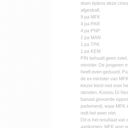
doen tijdens deze crisi
afgestraft.
9 pa MFK
4 pa PAR
4 pa PNP
2 pa MAN
1 pa TPK
1 pa KEM
PIN behaalt geen zetel.
minister. De jongeren
heeft even geduurd, Pue
de ex-minister van MFK
kiezer kiest niet voor 
stonden. Korsou Di No
banaal gevoerde opposi
parlement), waar MFK e
redt het weer niet.
Dit is het resultaat va
aankomen. MFK won voor