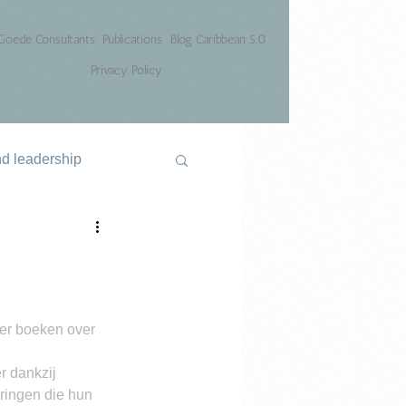
Goede Consultants
Publications
Blog Caribbean 5.0
Privacy Policy
nd leadership
 er boeken over 
r dankzij 
eringen die hun 