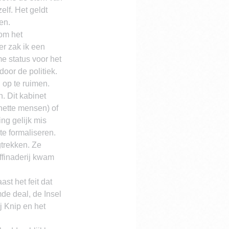
lf. Het geldt 
en.
om het 
r zak ik een 
e status voor het 
door de politiek. 
 op te ruimen.
. Dit kabinet 
ette mensen) of 
ng gelijk mis 
e formaliseren. 
gtrekken. Ze 
ffinaderij kwam 
t het feit dat 
e deal, de Insel 
j Knip en het 