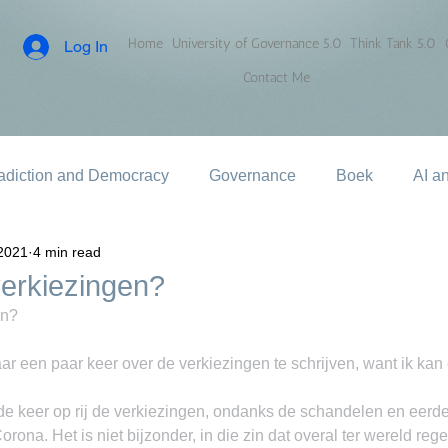
Home
University of Governance 5.0
Think Tank 5.0
Log In
Contact Me
adiction and Democracy
Governance
Boek
AI a
2021
4 min read
verkiezingen?
en?
r een paar keer over de verkiezingen te schrijven, want ik kan
de keer op rij de verkiezingen, ondanks de schandelen en eerde
ona. Het is niet bijzonder, in die zin dat overal ter wereld reg