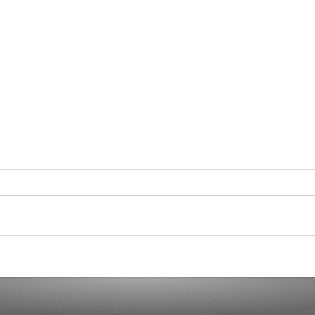
Curaçao in Our Hearts
Demo
Dicta