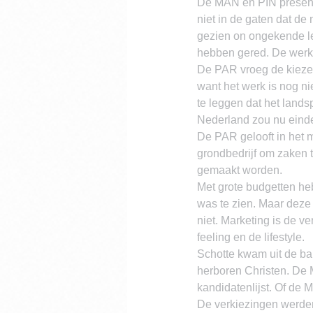
De MAN en PIN presente
niet in de gaten dat de
gezien on ongekende le
hebben gered. De werkl
De PAR vroeg de kiezer 
want het werk is nog n
te leggen dat het land
Nederland zou nu eindel
De PAR gelooft in het m
grondbedrijf om zaken t
gemaakt worden.
Met grote budgetten heb
was te zien. Maar deze 
niet. Marketing is de 
feeling en de lifestyle.
Schotte kwam uit de bak
herboren Christen. De
kandidatenlijst. Of de M
De verkiezingen werden