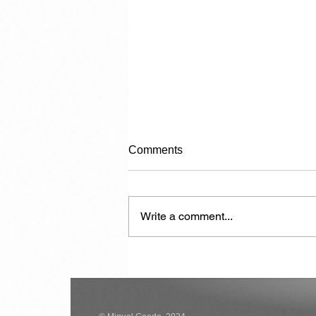
Comments
Write a comment...
Another 7,000 Hotel Rooms in
the Next Two Years