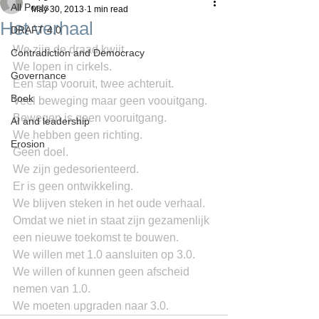
All Posts
May 30, 2013
1 min read
Het verhaal
DRAFT 4.0
We zijn de draad kwijt.
Contradiction and Democracy
We lopen in cirkels.
Governance
Een stap vooruit, twee achteruit.
Boek
Veel beweging maar geen voouitgang.
Bewegen is geen vooruitgang.
AI and leadership
We hebben geen richting.
Erosion
Geen doel.
We zijn gedesorienteerd.
Er is geen ontwikkeling.
We blijven steken in het oude verhaal.
Omdat we niet in staat zijn gezamenlijk 
een nieuwe toekomst te bouwen.
We willen met 1.0 aansluiten op 3.0.
We willen of kunnen geen afscheid 
nemen van 1.0.
We moeten upgraden naar 3.0.