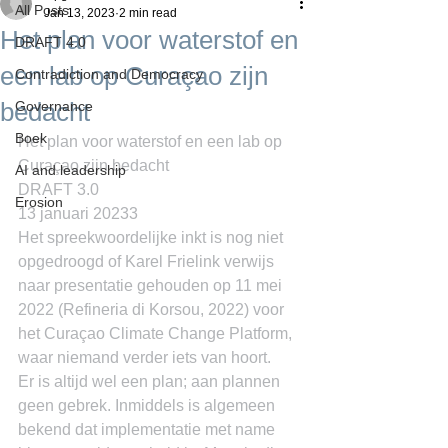
All Posts
Jan 13, 2023
2 min read
Het plan voor waterstof en
DRAFT 4.0
een lab op Curaçao zijn
Contradiction and Democracy
bedacht
Governance
Boek
Het plan voor waterstof en een lab op 
Curaçao zijn bedacht
AI and leadership
DRAFT 3.0
Erosion
13 januari 20233
Het spreekwoordelijke inkt is nog niet 
opgedroogd of Karel Frielink verwijs 
naar presentatie gehouden op 11 mei 
2022 (Refineria di Korsou, 2022) voor 
het Curaçao Climate Change Platform, 
waar niemand verder iets van hoort.
Er is altijd wel een plan; aan plannen 
geen gebrek. Inmiddels is algemeen 
bekend dat implementatie met name 