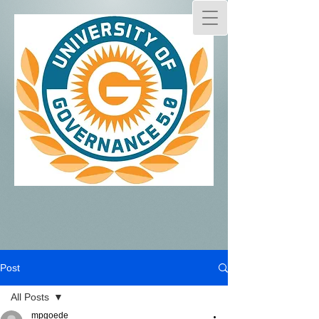
Post
All Posts
mpgoede