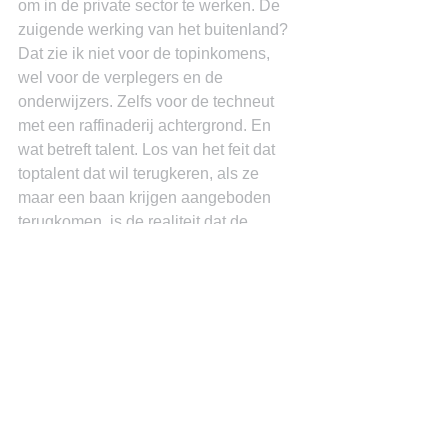
om in de private sector te werken. De 
zuigende werking van het buitenland? 
Dat zie ik niet voor de topinkomens, 
wel voor de verplegers en de 
onderwijzers. Zelfs voor de techneut 
met een raffinaderij achtergrond. En 
wat betreft talent. Los van het feit dat 
toptalent dat wil terugkeren, als ze 
maar een baan krijgen aangeboden 
terugkomen, is de realiteit dat de 
meeste van dit soort organisaties de 
sollicitaties van de afgestudeerden 
vaak niet eens beantwoordt. Het is dus 
een beetje een hypocriet argument.
De doelstelling van de staat is een zo’n 
groot mogelijk geluk voor een zo groot 
mogelijke deel van de bevolking. Een 
van de instrumenten om dit te bereiken 
in het inkomensbeleid en de norm is 