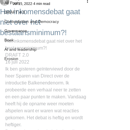
All Posts
Jul 15, 2022
4 min read
Het inkomensdebat gaat
DRAFT 4.0
niet over het
Contradiction and Democracy
bestaansminimum?!
Governance
Boek
Het inkomensdebat gaat niet over het 
bestaansminimum?!
AI and leadership
DRAFT 2.0
Erosion
16 juli 2022
Ik ben gisteren geïnterviewd door de 
heer Sparen van Direct over de 
introductie Balkenendenorm. Ik 
probeerde een verhaal neer te zetten 
en een paar punten te maken. Vandaag 
heeft hij de opname weer moeten 
afspelen want er waren wat reacties 
gekomen. Het debat is heftig en wordt 
heftiger.