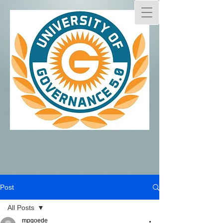
Post
All Posts
mpgoede