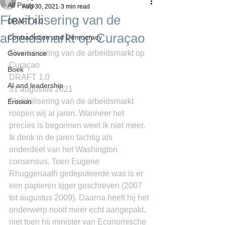
All Posts
Aug 30, 2021
3 min read
Flexibilisering van de
DRAFT 4.0
arbeidsmarkt op Curaçao
Contradiction and Democracy
Flexibilisering van de arbeidsmarkt op 
Governance
Curaçao
Boek
DRAFT 1.0
AI and leadership
31 augustus 2021
Flexibilisering van de arbeidsmarkt 
Erosion
roepen wij al jaren. Wanneer het 
precies is begonnen weet ik niet meer. 
Ik denk in de jaren tachtig als 
onderdeel van het Washington 
consensus. Toen Eugene 
Rhuggenaath gedeputeerde was is er 
een papieren tijger geschreven (2007 
tot augustus 2009). Daarna heeft hij het 
onderwerp nooit meer echt aangepakt, 
niet toen hij minister van Economische 