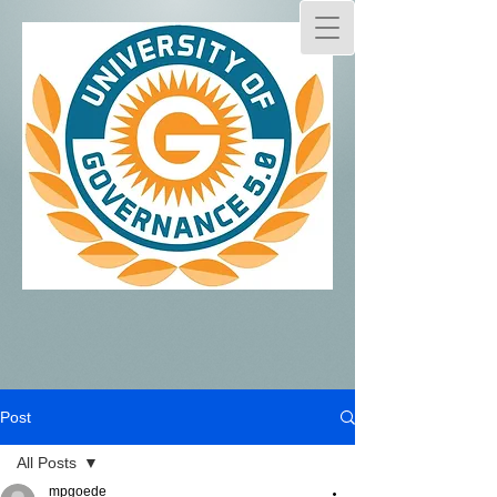
Post
All Posts
mpgoede