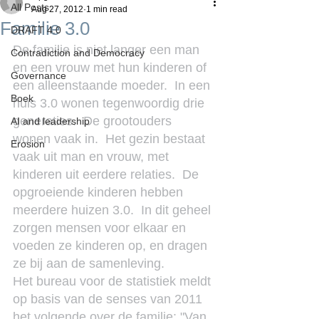
All Posts
Aug 27, 2012
1 min read
Familie 3.0
DRAFT 4.0
De familie is niet langer een man 
Contradiction and Democracy
en een vrouw met hun kinderen of 
Governance
een alleenstaande moeder.  In een 
Boek
huis 3.0 wonen tegenwoordig drie 
generaties.  De grootouders 
AI and leadership
wonen vaak in.  Het gezin bestaat 
Erosion
vaak uit man en vrouw, met 
kinderen uit eerdere relaties.  De 
opgroeiende kinderen hebben 
meerdere huizen 3.0.  In dit geheel 
zorgen mensen voor elkaar en 
voeden ze kinderen op, en dragen 
ze bij aan de samenleving.
Het bureau voor de statistiek meldt 
op basis van de senses van 2011 
het volgende over de familie: "Van 