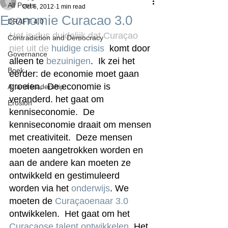
All Posts
Oct 6, 2012
1 min read
Economie Curacao 3.0
DRAFT 4.0
Het is dus duidelijk dat Curaçao 
Contradiction and Democracy
niet uit de 
huidige crisis
  komt door 
Governance
alleen te 
bezuinigen
.  Ik zei het 
Boek
eerder: de economie moet gaan 
groeien.  De economie is 
AI and leadership
veranderd. het gaat om 
Erosion
kenniseconomie.  De 
kenniseconomie draait om mensen 
met creativiteit.  Deze mensen 
moeten aangetrokken worden en 
aan de andere kan moeten ze 
ontwikkeld en gestimuleerd 
worden via het 
onderwijs
. We 
moeten de 
Curaçaoenaar 3.0
ontwikkelen.  Het gaat om het 
Curaçaose talent ontwikkelen
. Het 