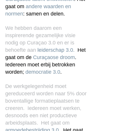
gaat om 
andere waarden en 
normen
: samen en delen.
We hebben daarom een 
inspirerende gezamelijke visie 
nodig op Curaçao 3.0 en er is 
behoefte aan 
leiderschap 3.0.
  Het 
gaat om de 
Curaçaose droom
. 
Iedereen moet erbij betrokken 
worden; 
democratie 3.0
.
De werkgelegenheid moet 
gereduceerd worden naar 5% door 
boventallige formatieplaatsen te 
creeren.  Iedereen moet werken, 
desnoods een niet productieve 
arbeidsplaats.  Het gaat om 
armoedebestrijding 3.0
.  Het gaat 