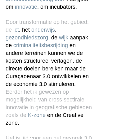
om
 innovatie
, om incubators.
Door transformatie op het gebied: 
de 
ict
, het 
onderwijs
, 
gezondhiedszorg
, de 
wijk 
aanpak, 
de 
criminaliteitsbesrijding 
en 
andere terreinen kunnen we de 
kosten structureel verlagen, de 
directe doelen bereiken maar de 
Curaçaoenaar 3.0 ontwikkelen en 
de economie 3.0 stimuleren.
Eerder het ik gewezen op 
mogelijkheid van cross sectirale 
innovatie in geografische gebieden 
zoals de 
K-zone
 en de Creative 
zone.
Het is tijd voor een het gesprek 3.0.