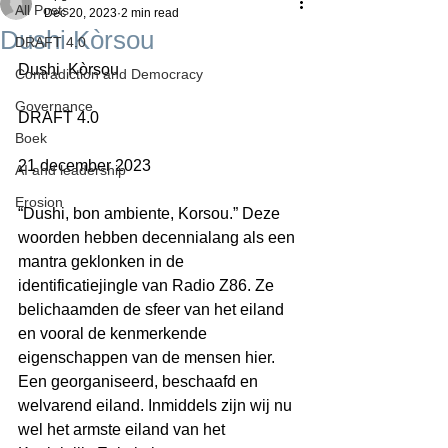
All Posts
Dec 20, 2023
2 min read
Dushi Kòrsou
DRAFT 4.0
Dushi  Kòrsou
Contradiction and Democracy
Governance
DRAFT 4.0
Boek
21 december 2023
AI and leadership
Erosion
“Dushi, bon ambiente, Korsou.” Deze 
woorden hebben decennialang als een 
mantra geklonken in de 
identificatiejingle van Radio Z86. Ze 
belichaamden de sfeer van het eiland 
en vooral de kenmerkende 
eigenschappen van de mensen hier. 
Een georganiseerd, beschaafd en 
welvarend eiland. Inmiddels zijn wij nu 
wel het armste eiland van het 