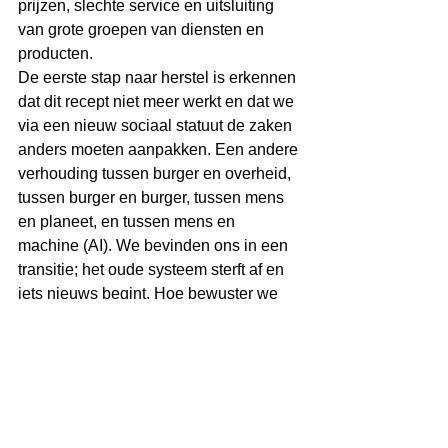
prijzen, slechte service en uitsluiting 
van grote groepen van diensten en 
producten.
De eerste stap naar herstel is erkennen 
dat dit recept niet meer werkt en dat we 
via een nieuw sociaal statuut de zaken 
anders moeten aanpakken. Een andere 
verhouding tussen burger en overheid, 
tussen burger en burger, tussen mens 
en planeet, en tussen mens en 
machine (AI). We bevinden ons in een 
transitie; het oude systeem sterft af en 
iets nieuws begint. Hoe bewuster we 
dit beleven en ernaar handelen, hoe 
beter het is voor ons allen. Het vergt 
leiderschap van iedereen, ook van de 
elite. Een plan, een visie, durf en 
daadkracht zijn nodig om deze nieuwe 
weg in te slaan.