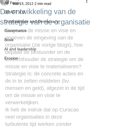
All Posts
Mar 15, 2012
2 min read
De ontwikkeling van de
DRAFT 4.0
strategie van de organisatie
Contradiction and Democracy
Gegeven de missie en visie en 
Governance
gegeven de omgeving van de 
Boek
organisatie (zie vorige blogs), hoe 
AI and leadership
bepaalt de bestuurder en de 
Erosion
toezichthouder de strategie om de 
missie en visie te materialiseren?
Strategie is: de concrete acties en 
de in te zetten middelen (bv. 
mensen en geld), afgezet in de tijd 
om de missie en visie te 
verwerkelijken.
Ik heb de indruk dat op Curacao 
veel organisaties in deze 
turbulente tijd werken zonder 