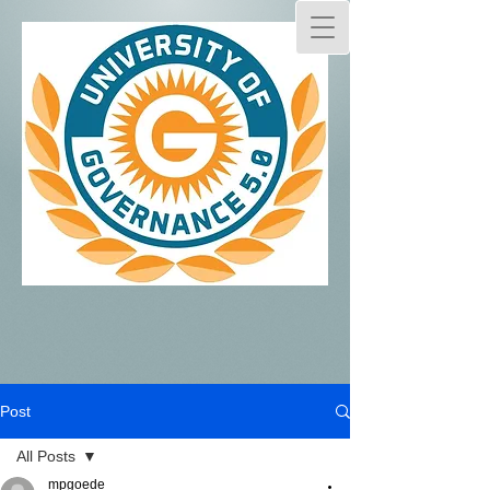
Post
All Posts
mpgoede