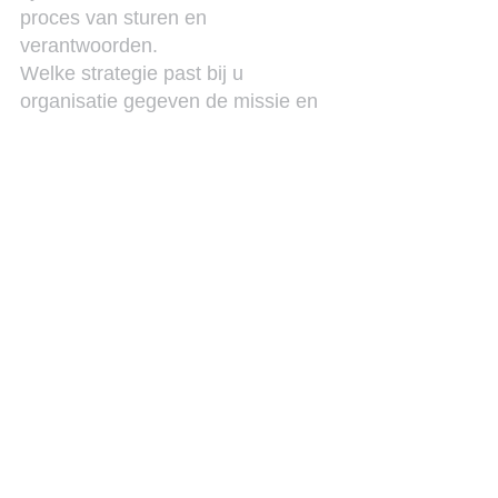
proces van sturen en 
verantwoorden.
Welke strategie past bij u 
organisatie gegeven de missie en 
visie en de SWOT?
In de volgende blog gaan we in op 
change management. Hoe om 
gaan met veranderingen die 
voortvloeien uit de implementatie 
van de strategie. Er zijn vele 
vragen over het ontwikken van de 
missie en visie van de organisatie 
(vorige blog). Op dit onderwerp 
kom ik in de toekomst op terug. 
Kun je niet wachten? Dan kun je 
altijd contact met mij opnemen.