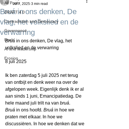
All Posts
Jul 7, 2025
3 min read
Bruá in ons denken, De
DRAFT 4.0
vlag, het volkslied en de
Contradiction and Democracy
verwarring
Governance
Boek
Bruá 
in ons denken, De vlag, het 
volkslied en de verwarring
AI and leadership
Erosion
8 juli 2025
Ik ben zaterdag 5 juli 2025 net terug 
van ontbijt en denk weer na over de 
afgelopen week. Eigenlijk denk ik er al 
aan sinds 1 juni, Emancipatiedag. De 
hele maand juli trilt na van 
bruá
. 
Bruá
 in ons hoofd. 
Bruá
 in hoe we 
praten met elkaar. In hoe we 
discussiëren. In hoe we denken dat we 