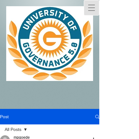
Post
All Posts
mpgoede