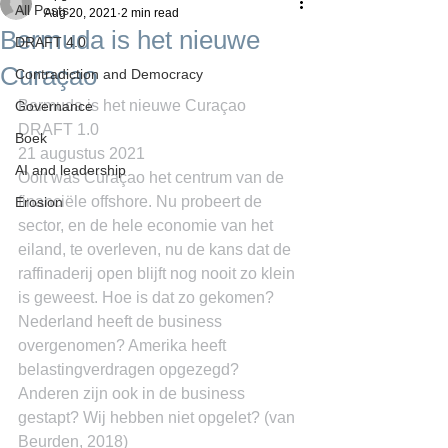
All Posts
Aug 20, 2021
2 min read
Bermuda is het nieuwe
DRAFT 4.0
Curaçao
Contradiction and Democracy
Bermuda is het nieuwe Curaçao
Governance
DRAFT 1.0
Boek
21 augustus 2021
AI and leadership
Ooit was Curaçao het centrum van de 
financiële offshore. Nu probeert de 
Erosion
sector, en de hele economie van het 
eiland, te overleven, nu de kans dat de 
raffinaderij open blijft nog nooit zo klein 
is geweest. Hoe is dat zo gekomen? 
Nederland heeft de business 
overgenomen? Amerika heeft 
belastingverdragen opgezegd? 
Anderen zijn ook in de business 
gestapt? Wij hebben niet opgelet? (van 
Beurden, 2018)