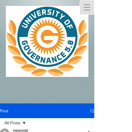
Post
All Posts
mpgoede