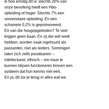
ik hoe ernstig dit is: slechts 20% van 
onze bevolking heeft een Hbo-
opleiding of hoger. Slechts 7% een 
universitaire opleiding. En een 
schamele 0,2% is gepromoveerd.
En van die hoogopgeleiden? Te veel 
krijgen geen baan. En zij die wél werk 
hebben, worden vaak ingehuurd als 
passanten, niet als leiders. Sommigen 
laten zich zelfs prostitueren – 
intellectueel, ethisch – om maar te 
kunnen blijven functioneren binnen een 
systeem dat hun kennis niet eert.
En ja, dit zie je terug in alles wat we 
doen, bouwen, organiseren en leiden 
als samenleving.
Maar misschien zie ik het verkeerd.
Of misschien willen we het gewoon niet 
zien.