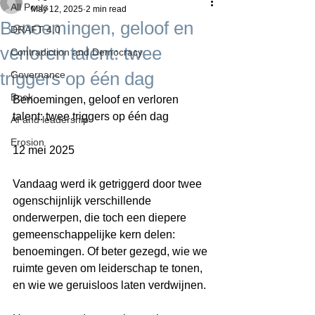
All Posts
May 12, 2025
2 min read
Benoemingen, geloof en
DRAFT 4.0
verloren talent: twee
Contradiction and Democracy
triggers op één dag
Governance
Boek
Benoemingen, geloof en verloren 
talent: twee triggers op één dag
AI and leadership
Erosion
12 mei 2025
Vandaag werd ik getriggerd door twee 
ogenschijnlijk verschillende 
onderwerpen, die toch een diepere 
gemeenschappelijke kern delen: 
benoemingen. Of beter gezegd, wie we 
ruimte geven om leiderschap te tonen, 
en wie we geruisloos laten verdwijnen.