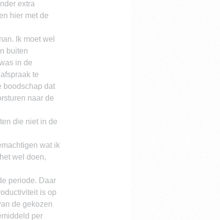
nder extra 
en hier met de 
man. Ik moet wel 
n buiten 
was in de 
afspraak te 
de boodschap dat 
rsturen naar de 
n die niet in de 
emachtigen wat ik 
 het wel doen, 
de periode. Daar 
uctiviteit is op 
van de gekozen 
emiddeld per 