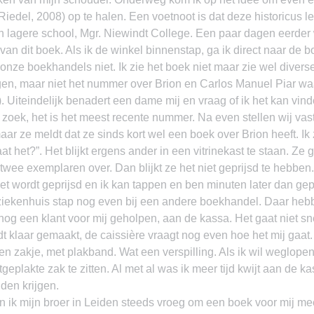
Riedel, 2008) op te halen. Een voetnoot is dat deze historicus le
n lagere school, Mgr. Niewindt College. Een paar dagen eerder 
van dit boek. Als ik de winkel binnenstap, ga ik direct naar de 
nze boekhandels niet. Ik zie het boek niet maar zie wel diver
 liggen, maar niet het nummer over Brion en Carlos Manuel Piar wa
. Uiteindelijk benadert een dame mij en vraag of ik het kan vinde
 zoek, het is het meest recente nummer. Na even stellen wij vast
r ze meldt dat ze sinds kort wel een boek over Brion heeft. Ik 
t het?”. Het blijkt ergens ander in een vitrinekast te staan. Ze 
r twee exemplaren over. Dan blijkt ze het niet geprijsd te hebben
et wordt geprijsd en ik kan tappen en ben minuten later dan gep
ziekenhuis stap nog even bij een andere boekhandel. Daar hebb
t nog een klant voor mij geholpen, aan de kassa. Het gaat niet sn
dt klaar gemaakt, de caissière vraagt nog even hoe het mij gaat.
n zakje, met plakband. Wat een verspilling. Als ik wil weglopen b
tgeplakte zak te zitten. Al met al was ik meer tijd kwijt aan de ka
nden krijgen.
n ik mijn broer in Leiden steeds vroeg om een boek voor mij me