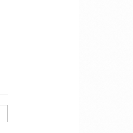
çao in Our Hearts