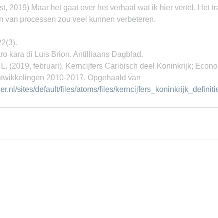
st, 2019) Maar het gaat over het verhaal wat ik hier vertel. Het t
n van processen zou veel kunnen verbeteren.
22(3).
ro kara di Luis Brion. Antilliaans Dagblad.
 L. (2019, februari). Kerncijfers Caribisch deel Koninkrijk; Econ
ontwikkelingen 2010-2017. Opgehaald van 
.nl/sites/default/files/atoms/files/kerncijfers_koninkrijk_defini