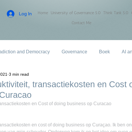
Home
University of Governance 5.0
Think Tank 5.0
Log In
Contact Me
adiction and Democracy
Governance
Boek
AI a
2021
3 min read
tiviteit, transactiekosten en Cost 
 Curacao
transactiekosten en Cost of doing business op Curacao
transactiekosten en cost of doing business op Curaçao. Ik ben 
aken van mijn schouder. Onderweg kom ik op het idee om even e