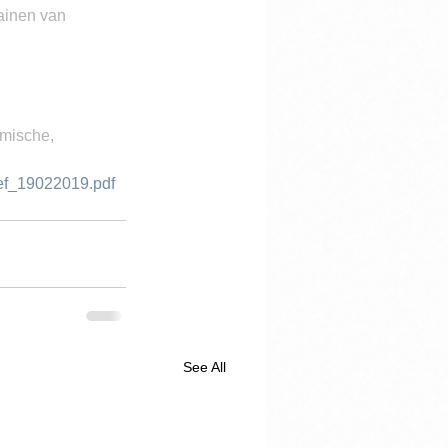
rainen van 
omische, 
tief_19022019.pdf
See All