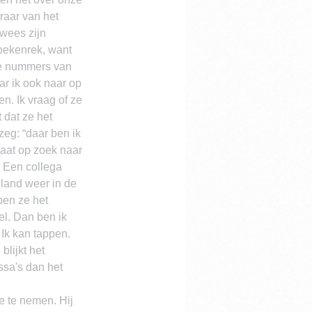
raar van het 
wees zijn 
boekenrek, want 
se nummers van 
ar ik ook naar op 
n. Ik vraag of ze 
 dat ze het 
zeg: “daar ben ik 
gaat op zoek naar 
. Een collega 
land weer in de 
en ze het 
el. Dan ben ik 
 Ik kan tappen. 
lijkt het 
ssa's dan het 
e te nemen. Hij 