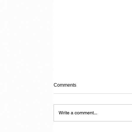
Comments
Write a comment...
Carrying Capacity