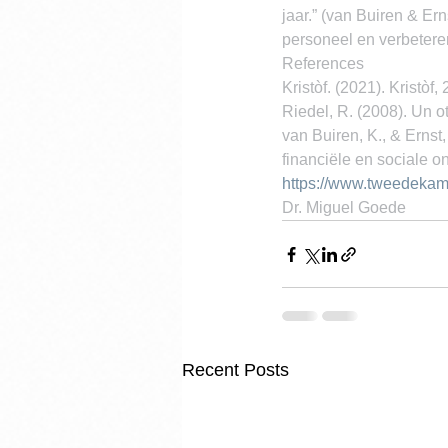
jaar.” (van Buiren & Ern
personeel en verbetere
References
Kristòf. (2021). Kristòf, 
Riedel, R. (2008). Un ot
van Buiren, K., & Ernst,
financiële en sociale 
https://www.tweedekamer
Dr. Miguel Goede
Recent Posts