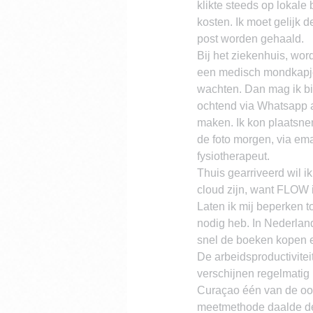
klikte steeds op lokale 
kosten. Ik moet gelijk 
post worden gehaald.
Bij het ziekenhuis, wor
een medisch mondkapje 
wachten. Dan mag ik bi
ochtend via Whatsapp al
maken. Ik kon plaatsne
de foto morgen, via ema
fysiotherapeut.
Thuis gearriveerd wil 
cloud zijn, want FLOW is
Laten ik mij beperken 
nodig heb. In Nederland 
snel de boeken kopen e
De arbeidsproductivite
verschijnen regelmatig 
Curaçao één van de oor
meetmethode daalde de 