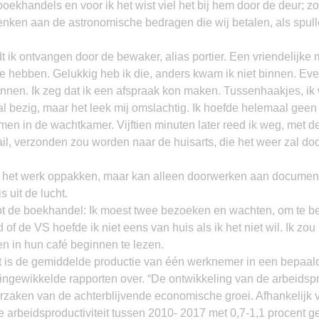
boekhandels en voor ik het wist viel het bij hem door de deur; zo
denken aan de astronomische bedragen die wij betalen, als spull
dt ik ontvangen door de bewaker, alias portier. Een vriendelijke 
hebben. Gelukkig heb ik die, anders kwam ik niet binnen. Eve
nnen. Ik zeg dat ik een afspraak kon maken. Tussenhaakjes, ik 
 bezig, maar het leek mij omslachtig. Ik hoefde helemaal geen 
men in de wachtkamer. Vijftien minuten later reed ik weg, met 
il, verzonden zou worden naar de huisarts, die het weer zal doo
ik het werk oppakken, maar kan alleen doorwerken aan documente
 uit de lucht.
tot de boekhandel: Ik moest twee bezoeken en wachten, om te b
of de VS hoefde ik niet eens van huis als ik het niet wil. Ik zou
n in hun café beginnen te lezen.
it is de gemiddelde productie van één werknemer in een bepaal
ingewikkelde rapporten over. “De ontwikkeling van de arbeidsprod
zaken van de achterblijvende economische groei. Afhankelijk 
arbeidsproductiviteit tussen 2010- 2017 met 0,7-1,1 procent g