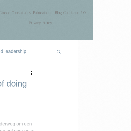
Goede Consultants
Publications
Blog Caribbean 5.0
Privacy Policy
nd leadership
of doing
onderweg om een 
en het over onze 