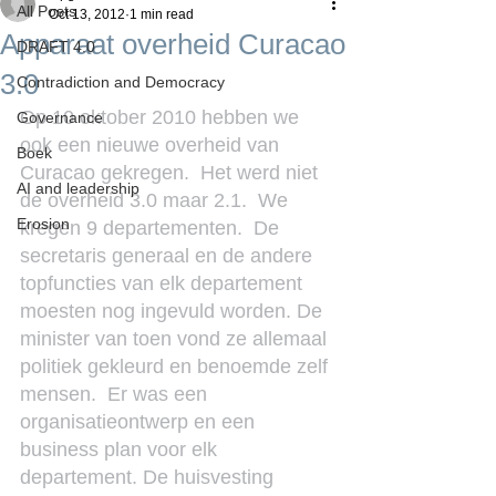
All Posts
Oct 13, 2012
1 min read
Apparaat overheid Curacao
DRAFT 4.0
3.0
Contradiction and Democracy
Op 10 oktober 2010 hebben we 
Governance
ook een nieuwe overheid van 
Boek
Curacao gekregen.  Het werd niet 
AI and leadership
de overheid 3.0 maar 2.1.  We 
Erosion
kregen 9 departementen.  De 
secretaris generaal en de andere 
topfuncties van elk departement 
moesten nog ingevuld worden. De 
minister van toen vond ze allemaal 
politiek gekleurd en benoemde zelf 
mensen.  Er was een 
organisatieontwerp en een 
business plan voor elk 
departement. De huisvesting 