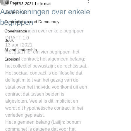
All Posts
Apr 13, 2021
1 min read
Aantekeningen over enkele
DRAFT 4.0
begrippen
Contradiction and Democracy
Aantekeningen over enkele begrippen
Governance
DRAFT 1.0
Boek
13 april 2021
AI and leadership
Het gaat hier om vier begrippen: het 
sociaal contract; het algemeen belang; 
Erosion
het collectief bewustzijn; de rechtsstaat.
Het sociaal contract is de filosofie dat 
de legitimiteit van het gezag van de 
staat over het individu voortkomt uit een 
contract dat tussen beiden is 
afgesloten. Veelal is dit impliciet en 
wordt dit hypothetische contract in het 
verleden geplaatst.
Het algemeen belang (Latijn: bonum 
commune) is datgene dat voor het 