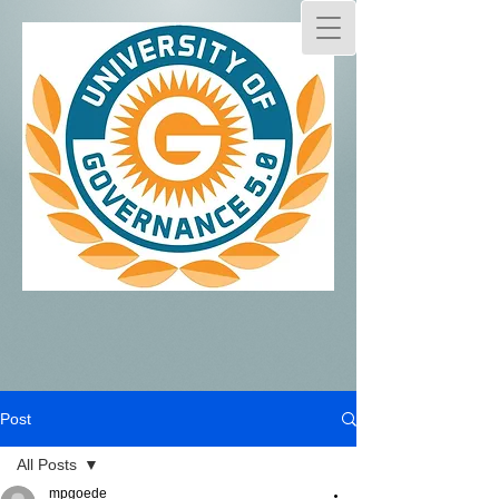
Post
All Posts
mpgoede