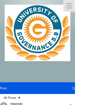
Post
All Posts
mpgoede