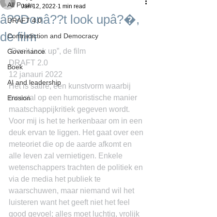
All Posts
Jan 12, 2022
1 min read
â??Donâ??t look upâ?�,
DRAFT 4.0
de film
Contradiction and Democracy
“Don’t look up”, de film
Governance
DRAFT 2.0
Boek
12 janauri 2022
AI and leadership
Het is satire, een kunstvorm waarbij 
meestal op een humoristische manier 
Erosion
maatschappijkritiek gegeven wordt. 
Voor mij is het te herkenbaar om in een 
deuk ervan te liggen. Het gaat over een 
meteoriet die op de aarde afkomt en 
alle leven zal vernietigen. Enkele 
wetenschappers trachten de politiek en 
via de media het publiek te 
waarschuwen, maar niemand wil het 
luisteren want het geeft niet het feel 
good gevoel; alles moet luchtig, vrolijk 